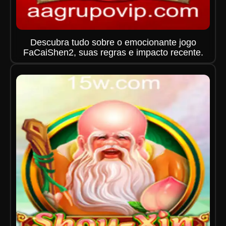
Descubra tudo sobre o emocionante jogo
FaCaiShen2, suas regras e impacto recente.