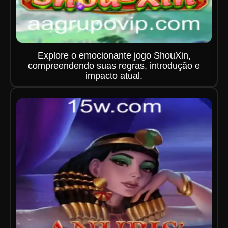
Explore o emocionante jogo ShouXin,
compreendendo suas regras, introdução e
impacto atual.