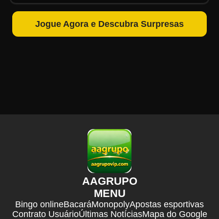
Jogue Agora e Descubra Surpresas
AAGRUPO
MENU
Bingo online
Bacará
Monopoly
Apostas esportivas
Contrato Usuário
Últimas Notícias
Mapa do Google