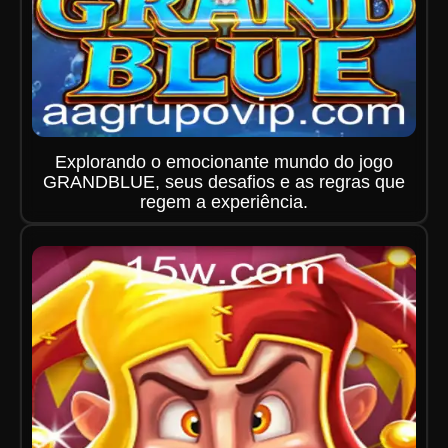
Explorando o emocionante mundo do jogo
GRANDBLUE, seus desafios e as regras que
regem a experiência.