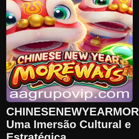
CHINESENEWYEARMOR
Uma Imersão Cultural e
Estratégica