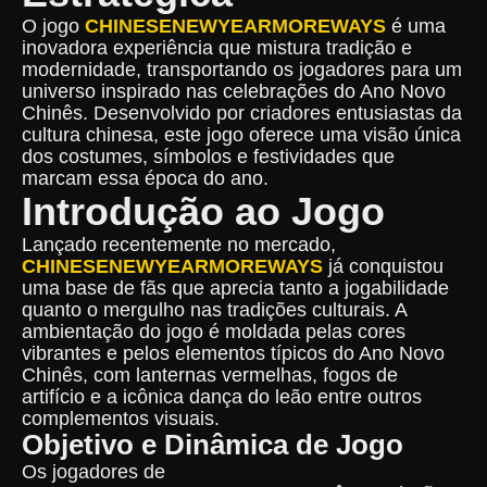
O jogo
CHINESENEWYEARMOREWAYS
é uma
inovadora experiência que mistura tradição e
modernidade, transportando os jogadores para um
universo inspirado nas celebrações do Ano Novo
Chinês. Desenvolvido por criadores entusiastas da
cultura chinesa, este jogo oferece uma visão única
dos costumes, símbolos e festividades que
marcam essa época do ano.
Introdução ao Jogo
Lançado recentemente no mercado,
CHINESENEWYEARMOREWAYS
já conquistou
uma base de fãs que aprecia tanto a jogabilidade
quanto o mergulho nas tradições culturais. A
ambientação do jogo é moldada pelas cores
vibrantes e pelos elementos típicos do Ano Novo
Chinês, com lanternas vermelhas, fogos de
artifício e a icônica dança do leão entre outros
complementos visuais.
Objetivo e Dinâmica de Jogo
Os jogadores de