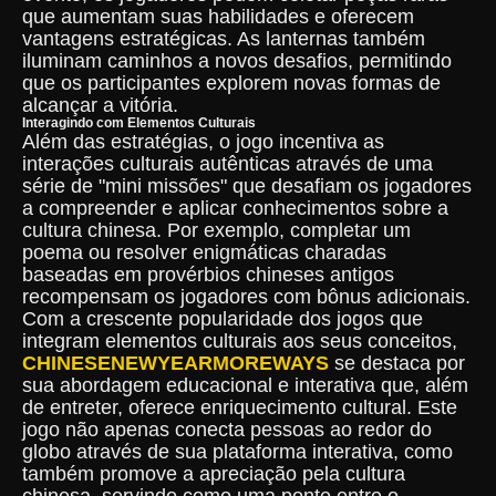
que aumentam suas habilidades e oferecem
vantagens estratégicas. As lanternas também
iluminam caminhos a novos desafios, permitindo
que os participantes explorem novas formas de
alcançar a vitória.
Interagindo com Elementos Culturais
Além das estratégias, o jogo incentiva as
interações culturais autênticas através de uma
série de "mini missões" que desafiam os jogadores
a compreender e aplicar conhecimentos sobre a
cultura chinesa. Por exemplo, completar um
poema ou resolver enigmáticas charadas
baseadas em provérbios chineses antigos
recompensam os jogadores com bônus adicionais.
Com a crescente popularidade dos jogos que
integram elementos culturais aos seus conceitos,
CHINESENEWYEARMOREWAYS
se destaca por
sua abordagem educacional e interativa que, além
de entreter, oferece enriquecimento cultural. Este
jogo não apenas conecta pessoas ao redor do
globo através de sua plataforma interativa, como
também promove a apreciação pela cultura