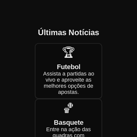
Últimas Notícias
🏆
Futebol
Assista a partidas ao
vivo e aproveite as
melhores opções de
apostas.
🏀
Basquete
Entre na ação das
quadras com