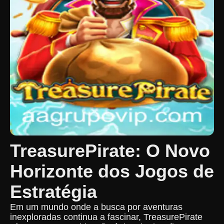
TreasurePirate: O Novo
Horizonte dos Jogos de
Estratégia
Em um mundo onde a busca por aventuras
inexploradas continua a fascinar, TreasurePirate