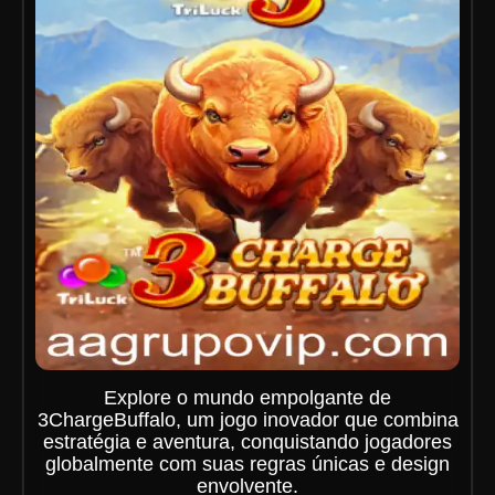
Explore o mundo empolgante de
3ChargeBuffalo, um jogo inovador que combina
estratégia e aventura, conquistando jogadores
globalmente com suas regras únicas e design
envolvente.