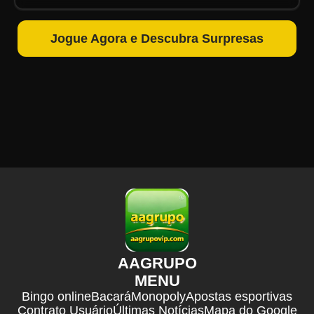
Jogue Agora e Descubra Surpresas
AAGRUPO
MENU
Bingo online
Bacará
Monopoly
Apostas esportivas
Contrato Usuário
Últimas Notícias
Mapa do Google