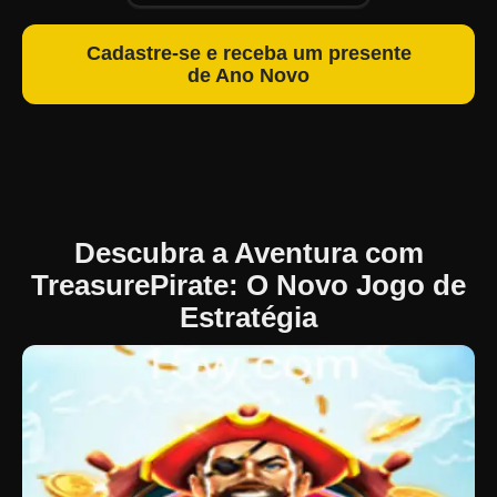
Cadastre-se e receba um presente
de Ano Novo
Descubra a Aventura com
TreasurePirate: O Novo Jogo de
Estratégia