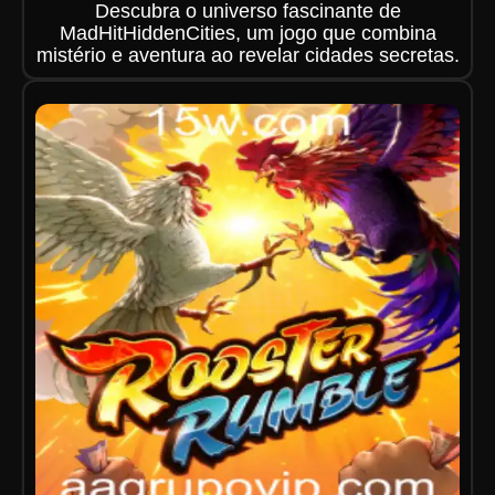
Descubra o universo fascinante de
MadHitHiddenCities, um jogo que combina
mistério e aventura ao revelar cidades secretas.