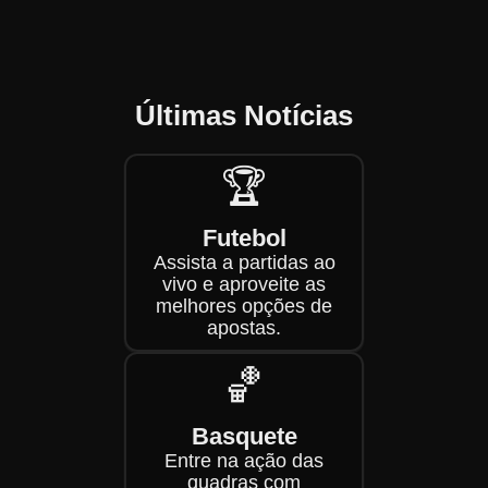
Últimas Notícias
🏆
Futebol
Assista a partidas ao
vivo e aproveite as
melhores opções de
apostas.
🏀
Basquete
Entre na ação das
quadras com