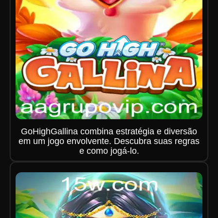
GoHighGallina combina estratégia e diversão
em um jogo envolvente. Descubra suas regras
e como jogá-lo.