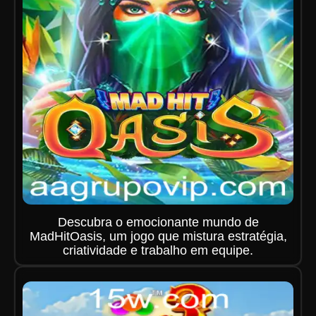
Descubra o emocionante mundo de
MadHitOasis, um jogo que mistura estratégia,
criatividade e trabalho em equipe.