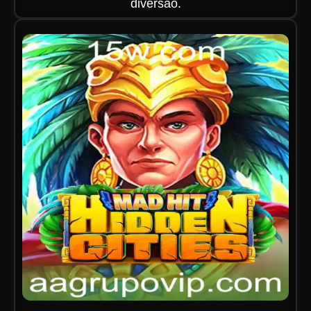
diversão.