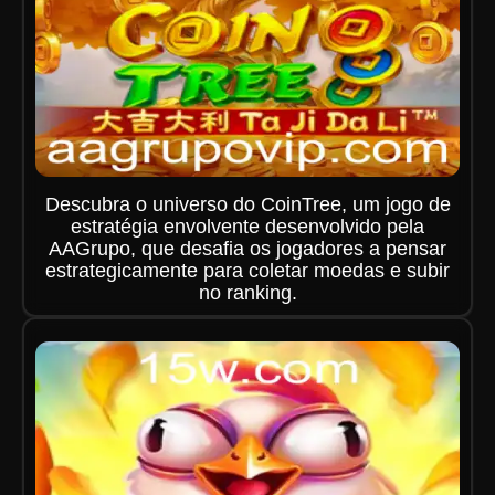
Descubra o universo do CoinTree, um jogo de
estratégia envolvente desenvolvido pela
AAGrupo, que desafia os jogadores a pensar
estrategicamente para coletar moedas e subir
no ranking.