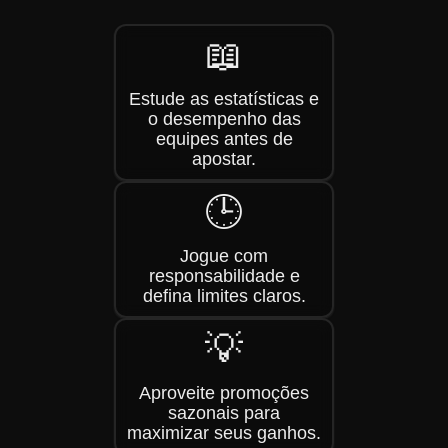
📖
Estude as estatísticas e
o desempenho das
equipes antes de
apostar.
🕒
Jogue com
responsabilidade e
defina limites claros.
💡
Aproveite promoções
sazonais para
maximizar seus ganhos.