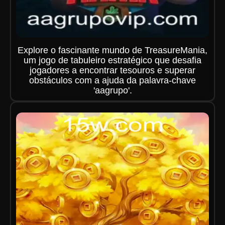
Explore o fascinante mundo de TreasureMania,
um jogo de tabuleiro estratégico que desafia
jogadores a encontrar tesouros e superar
obstáculos com a ajuda da palavra-chave
'aagrupo'.