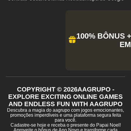
100% BÔNUS + 
EM
COPYRIGHT ©
2026
AAGRUPO -
EXPLORE EXCITING ONLINE GAMES
AND ENDLESS FUN WITH AAGRUPO
Descubra a magia do aagrupo com jogos emocionantes,
promoções imperdíveis e uma plataforma segura feita
para você.
Cadastre-se hoje e receba o presente do Papai Noel!
Aproveite o bônus de Ano Novo e transforme cada