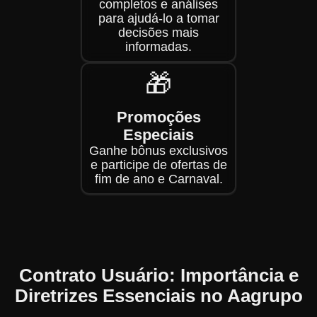
completos e análises
para ajudá-lo a tomar
decisões mais
informadas.
🎁
Promoções
Especiais
Ganhe bônus exclusivos
e participe de ofertas de
fim de ano e Carnaval.
Contrato Usuário: Importância e
Diretrizes Essenciais no Aagrupo