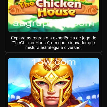
Explore as regras e a experiência de jogo de
'TheChickenHouse', um game inovador que
mistura estratégia e diversão.