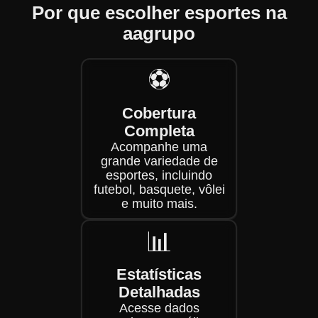
Por que escolher esportes na
aagrupo
⚽
Cobertura
Completa
Acompanhe uma
grande variedade de
esportes, incluindo
futebol, basquete, vôlei
e muito mais.
📊
Estatísticas
Detalhadas
Acesse dados