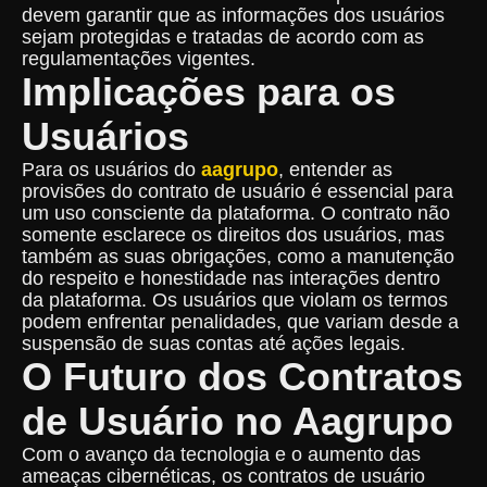
devem garantir que as informações dos usuários
sejam protegidas e tratadas de acordo com as
regulamentações vigentes.
Implicações para os
Usuários
Para os usuários do
aagrupo
, entender as
provisões do contrato de usuário é essencial para
um uso consciente da plataforma. O contrato não
somente esclarece os direitos dos usuários, mas
também as suas obrigações, como a manutenção
do respeito e honestidade nas interações dentro
da plataforma. Os usuários que violam os termos
podem enfrentar penalidades, que variam desde a
suspensão de suas contas até ações legais.
O Futuro dos Contratos
de Usuário no Aagrupo
Com o avanço da tecnologia e o aumento das
ameaças cibernéticas, os contratos de usuário