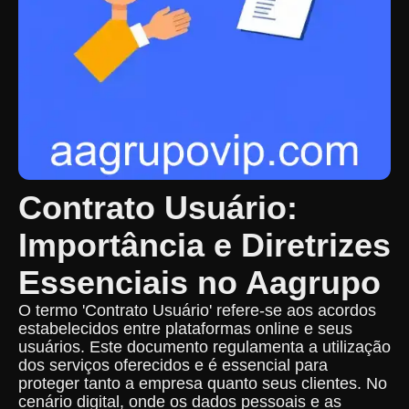
Contrato Usuário:
Importância e Diretrizes
Essenciais no Aagrupo
O termo 'Contrato Usuário' refere-se aos acordos
estabelecidos entre plataformas online e seus
usuários. Este documento regulamenta a utilização
dos serviços oferecidos e é essencial para
proteger tanto a empresa quanto seus clientes. No
cenário digital, onde os dados pessoais e as