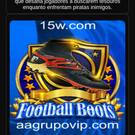
que desafia jogadores a buscarem tesouros
enquanto enfrentam piratas inimigos.