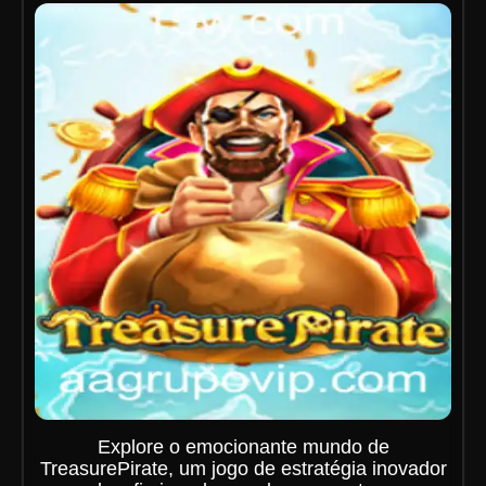
Explore o emocionante mundo de
TreasurePirate, um jogo de estratégia inovador