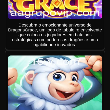
Descubra o emocionante universo de
DragonsGrace, um jogo de tabuleiro envolvente
que coloca os jogadores em batalhas
estratégicas com poderosos dragões e uma
jogabilidade inovadora.