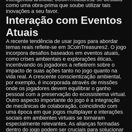
como uma obra-prima que soube utilizar tais
inovações a seu favor.
Interação com Eventos
Atuais
A recente tendência de usar jogos para abordar
temas reais reflete-se em 3CoinTreasures2. O jogo
incorpora desafios baseados em eventos atuais,
como crises ambientais e explorações éticas,
incentivando os jogadores a refletirem sobre o
impacto de suas ações tanto no jogo quanto na
vida real. A crescente conscientização ambiental,
por exemplo, é incorporada através de missões
onde os jogadores devem equilibrar o ganho
pessoal com a preservação do ecossistema virtual.
Outro aspecto importante do jogo é a integração
de mecânicas de colaboração, coincidindo com
uma época em que jogos multiplayer e interações
sociais em ambientes virtuais se tornaram
especialmente relevantes. As alianças formadas
dentro do jogo podem ser cruciais para solucionar