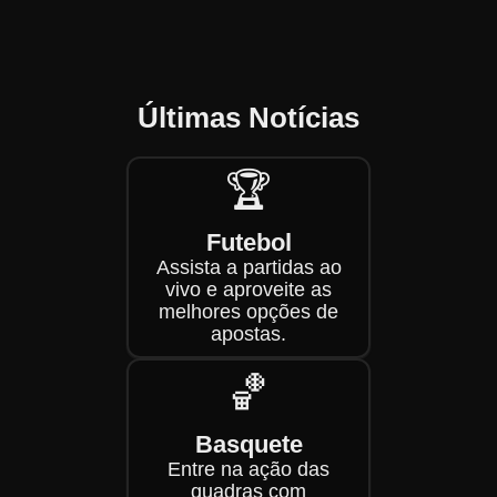
Últimas Notícias
🏆
Futebol
Assista a partidas ao
vivo e aproveite as
melhores opções de
apostas.
🏀
Basquete
Entre na ação das
quadras com