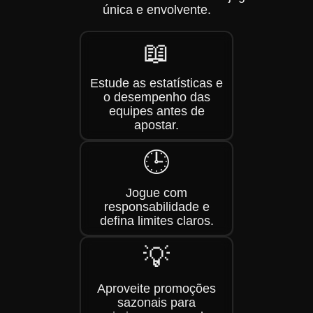
única e envolvente.
📖
Estude as estatísticas e
o desempenho das
equipes antes de
apostar.
🕒
Jogue com
responsabilidade e
defina limites claros.
💡
Aproveite promoções
sazonais para