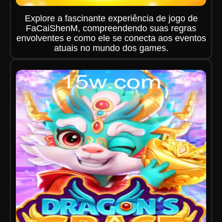
Explore a fascinante experiência de jogo de
FaCaiShenM, compreendendo suas regras
envolventes e como ele se conecta aos eventos
atuais no mundo dos games.