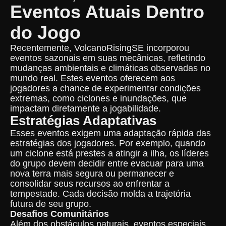
Eventos Atuais Dentro
do Jogo
Recentemente, VolcanoRisingSE incorporou
eventos sazonais em suas mecânicas, refletindo
mudanças ambientais e climáticas observadas no
mundo real. Estes eventos oferecem aos
jogadores a chance de experimentar condições
extremas, como ciclones e inundações, que
impactam diretamente a jogabilidade.
Estratégias Adaptativas
Esses eventos exigem uma adaptação rápida das
estratégias dos jogadores. Por exemplo, quando
um ciclone está prestes a atingir a ilha, os líderes
do grupo devem decidir entre evacuar para uma
nova terra mais segura ou permanecer e
consolidar seus recursos ao enfrentar a
tempestade. Cada decisão molda a trajetória
futura de seu grupo.
Desafios Comunitários
Além dos obstáculos naturais, eventos especiais