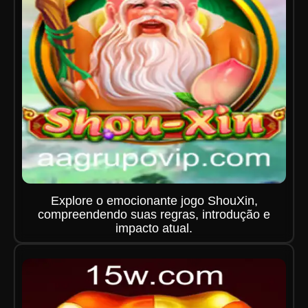
Explore o emocionante jogo ShouXin,
compreendendo suas regras, introdução e
impacto atual.