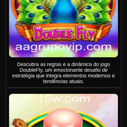
Descubra as regras e a dinâmica do jogo
DoubleFly, um emocionante desafio de
estratégia que integra elementos modernos e
tendências atuais.