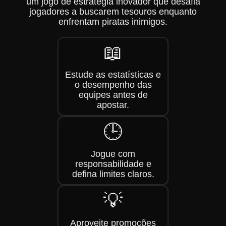
um jogo de estratégia inovador que desafia
jogadores a buscarem tesouros enquanto
enfrentam piratas inimigos.
📖
Estude as estatísticas e
o desempenho das
equipes antes de
apostar.
🕒
Jogue com
responsabilidade e
defina limites claros.
💡
Aproveite promoções