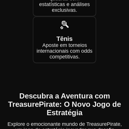
estatísticas e análises
exclusivas.
🎾
Tênis
Aposte em torneios
internacionais com odds
competitivas.
Descubra a Aventura com
TreasurePirate: O Novo Jogo de
Estratégia
Explore o emocionante mundo de TreasurePirate,