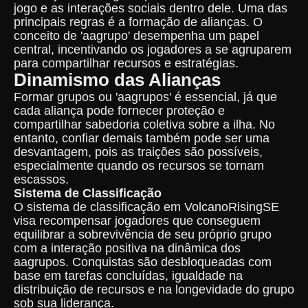
jogo e as interações sociais dentro dele. Uma das
principais regras é a formação de alianças. O
conceito de 'aagrupo' desempenha um papel
central, incentivando os jogadores a se agruparem
para compartilhar recursos e estratégias.
Dinamismo das Alianças
Formar grupos ou 'aagrupos' é essencial, já que
cada aliança pode fornecer proteção e
compartilhar sabedoria coletiva sobre a ilha. No
entanto, confiar demais também pode ser uma
desvantagem, pois as traições são possíveis,
especialmente quando os recursos se tornam
escassos.
Sistema de Classificação
O sistema de classificação em VolcanoRisingSE
visa recompensar jogadores que conseguem
equilibrar a sobrevivência de seu próprio grupo
com a interação positiva na dinâmica dos
aagrupos. Conquistas são desbloqueadas com
base em tarefas concluídas, igualdade na
distribuição de recursos e na longevidade do grupo
sob sua liderança.