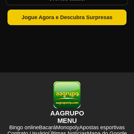
Jogue Agora e Descubra Surpresas
AAGRUPO
MENU
Bingo online
Bacará
Monopoly
Apostas esportivas
Contrato Usuário
Últimas Notícias
Mapa do Google