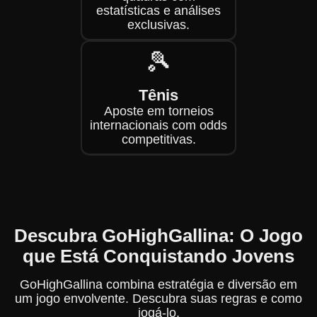
estatísticas e análises
exclusivas.
🎾
Tênis
Aposte em torneios
internacionais com odds
competitivas.
Descubra GoHighGallina: O Jogo
que Está Conquistando Jovens
GoHighGallina combina estratégia e diversão em
um jogo envolvente. Descubra suas regras e como
jogá-lo.