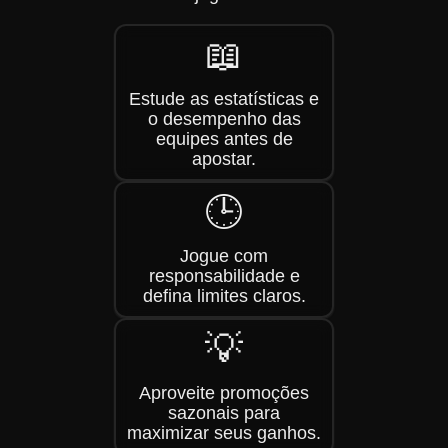
📖
Estude as estatísticas e
o desempenho das
equipes antes de
apostar.
🕒
Jogue com
responsabilidade e
defina limites claros.
💡
Aproveite promoções
sazonais para
maximizar seus ganhos.