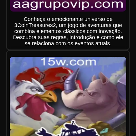
Conheça o emocionante universo de
3CoinTreasures2, um jogo de aventuras que
combina elementos clássicos com inovação.
Descubra suas regras, introdução e como ele
se relaciona com os eventos atuais.