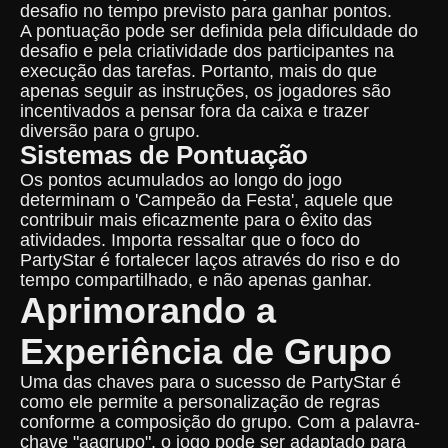
desafio no tempo previsto para ganhar pontos.
A pontuação pode ser definida pela dificuldade do
desafio e pela criatividade dos participantes na
execução das tarefas. Portanto, mais do que
apenas seguir as instruções, os jogadores são
incentivados a pensar fora da caixa e trazer
diversão para o grupo.
Sistemas de Pontuação
Os pontos acumulados ao longo do jogo
determinam o 'Campeão da Festa', aquele que
contribuir mais eficazmente para o êxito das
atividades. Importa ressaltar que o foco do
PartyStar é fortalecer laços através do riso e do
tempo compartilhado, e não apenas ganhar.
Aprimorando a
Experiência de Grupo
Uma das chaves para o sucesso de PartyStar é
como ele permite a personalização de regras
conforme a composição do grupo. Com a palavra-
chave "aagrupo", o jogo pode ser adaptado para