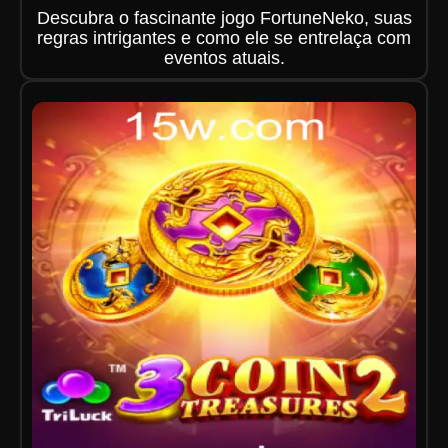
Descubra o fascinante jogo FortuneNeko, suas
regras intrigantes e como ele se entrelaça com
eventos atuais.