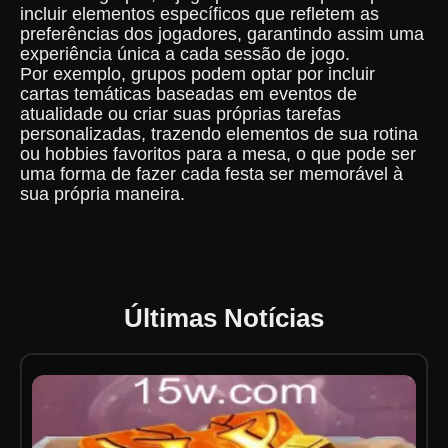
incluir elementos específicos que refletem as
preferências dos jogadores, garantindo assim uma
experiência única a cada sessão de jogo.
Por exemplo, grupos podem optar por incluir
cartas temáticas baseadas em eventos de
atualidade ou criar suas próprias tarefas
personalizadas, trazendo elementos de sua rotina
ou hobbies favoritos para a mesa, o que pode ser
uma forma de fazer cada festa ser memorável à
sua própria maneira.
Últimas Notícias