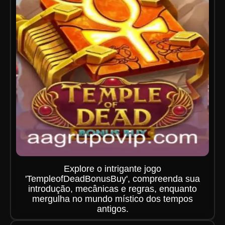
Explore o intrigante jogo
'TempleofDeadBonusBuy', compreenda sua
introdução, mecânicas e regras, enquanto
mergulha no mundo místico dos tempos
antigos.