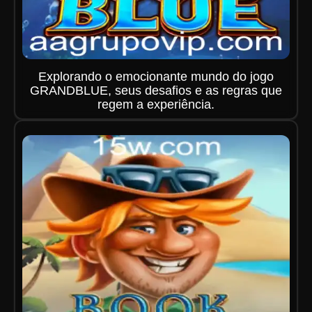
Explorando o emocionante mundo do jogo
GRANDBLUE, seus desafios e as regras que
regem a experiência.