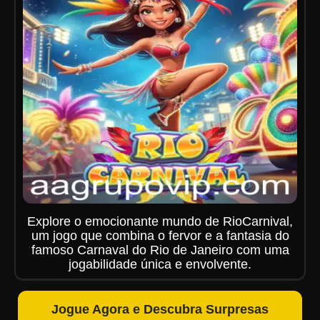
Explore o emocionante mundo de RioCarnival,
um jogo que combina o fervor e a fantasia do
famoso Carnaval do Rio de Janeiro com uma
jogabilidade única e envolvente.
Jogue Agora e Descubra Surpresas