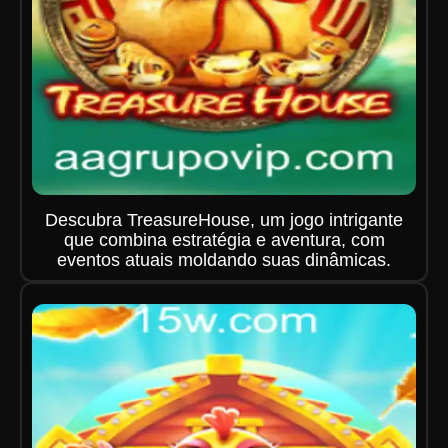
Descubra TreasureHouse, um jogo intrigante
que combina estratégia e aventura, com
eventos atuais moldando suas dinâmicas.