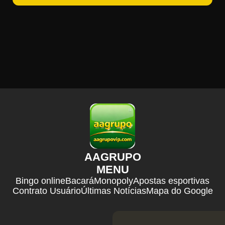
AAGRUPO
MENU
Bingo online
Bacará
Monopoly
Apostas esportivas
Contrato Usuário
Últimas Notícias
Mapa do Google