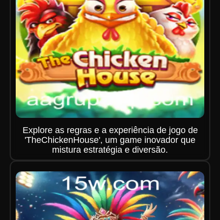
Explore as regras e a experiência de jogo de
'TheChickenHouse', um game inovador que
mistura estratégia e diversão.