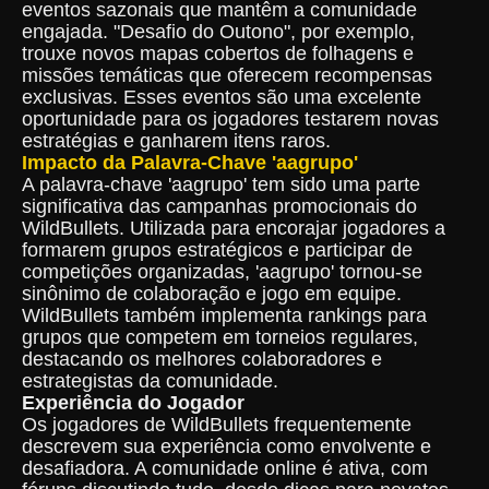
eventos sazonais que mantêm a comunidade
engajada. "Desafio do Outono", por exemplo,
trouxe novos mapas cobertos de folhagens e
missões temáticas que oferecem recompensas
exclusivas. Esses eventos são uma excelente
oportunidade para os jogadores testarem novas
estratégias e ganharem itens raros.
Impacto da Palavra-Chave 'aagrupo'
A palavra-chave 'aagrupo' tem sido uma parte
significativa das campanhas promocionais do
WildBullets. Utilizada para encorajar jogadores a
formarem grupos estratégicos e participar de
competições organizadas, 'aagrupo' tornou-se
sinônimo de colaboração e jogo em equipe.
WildBullets também implementa rankings para
grupos que competem em torneios regulares,
destacando os melhores colaboradores e
estrategistas da comunidade.
Experiência do Jogador
Os jogadores de WildBullets frequentemente
descrevem sua experiência como envolvente e
desafiadora. A comunidade online é ativa, com