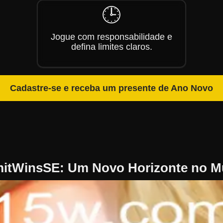
🕒
Jogue com responsabilidade e
defina limites claros.
Cadastre-se e receba um presente de Ano Novo
itWinsSE: Um Novo Horizonte no M