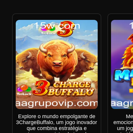
Explore o mundo empolgante de
Me
3ChargeBuffalo, um jogo inovador
emocio
que combina estratégia e
um jog