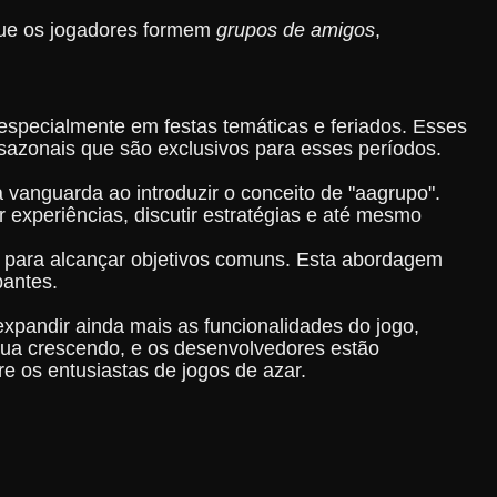
que os jogadores formem
grupos de amigos
,
specialmente em festas temáticas e feriados. Esses
zonais que são exclusivos para esses períodos.
vanguarda ao introduzir o conceito de "aagrupo".
experiências, discutir estratégias e até mesmo
s para alcançar objetivos comuns. Esta abordagem
pantes.
pandir ainda mais as funcionalidades do jogo,
nua crescendo, e os desenvolvedores estão
 os entusiastas de jogos de azar.