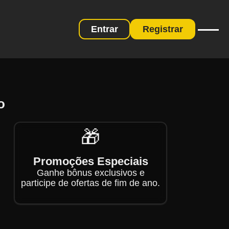
❄
Entrar
Registrar
❄
❄
o
🎁
Promoções Especiais
Ganhe bônus exclusivos e
participe de ofertas de fim de ano.