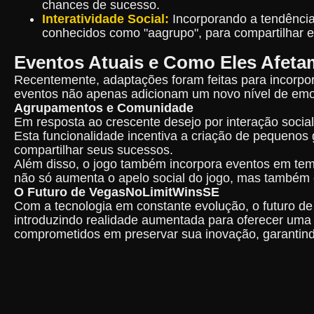
chances de sucesso.
Interatividade Social:
Incorporando a tendência
conhecidos como "aagrupo", para compartilhar e
Eventos Atuais e Como Eles Afeta
Recentemente, adaptações foram feitas para incorpo
eventos não apenas adicionam um novo nível de emo
Agrupamentos e Comunidade
Em resposta ao crescente desejo por interação socia
Esta funcionalidade incentiva a criação de pequenos
compartilhar seus sucessos.
Além disso, o jogo também incorpora eventos em tem
não só aumenta o apelo social do jogo, mas também c
O Futuro de VegasNoLimitWinsSE
Com a tecnologia em constante evolução, o futuro d
introduzindo realidade aumentada para oferecer uma
comprometidos em preservar sua inovação, garantind