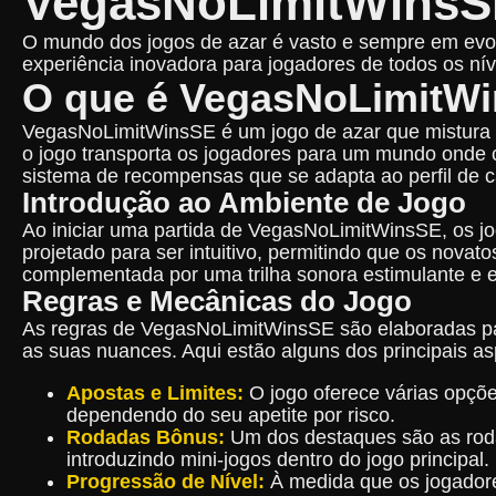
VegasNoLimitWinsSE
O mundo dos jogos de azar é vasto e sempre em evo
experiência inovadora para jogadores de todos os n
O que é VegasNoLimitW
VegasNoLimitWinsSE é um jogo de azar que mistura ap
o jogo transporta os jogadores para um mundo onde c
sistema de recompensas que se adapta ao perfil de ca
Introdução ao Ambiente de Jogo
Ao iniciar uma partida de VegasNoLimitWinsSE, os jo
projetado para ser intuitivo, permitindo que os nov
complementada por uma trilha sonora estimulante e e
Regras e Mecânicas do Jogo
As regras de VegasNoLimitWinsSE são elaboradas pa
as suas nuances. Aqui estão alguns dos principais as
Apostas e Limites:
O jogo oferece várias opçõ
dependendo do seu apetite por risco.
Rodadas Bônus:
Um dos destaques são as roda
introduzindo mini-jogos dentro do jogo principal.
Progressão de Nível:
À medida que os jogadore