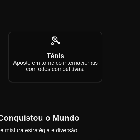
🎾
Tênis
Aposte em torneios internacionais
com odds competitivas.
 Conquistou o Mundo
 mistura estratégia e diversão.