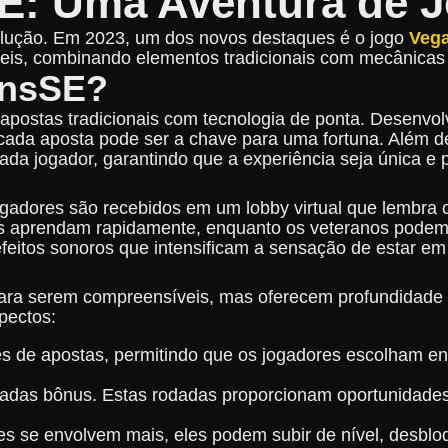
: Uma Aventura de J
lução. Em 2023, um dos novos destaques é o jogo
Veg
íveis, combinando elementos tradicionais com mecânica
insSE?
ostas tradicionais com tecnologia de ponta. Desenvolv
ada aposta pode ser a chave para uma fortuna. Além de
da jogador, garantindo que a experiência seja única e 
gadores são recebidos em um lobby virtual que lembra 
atos aprendam rapidamente, enquanto os veteranos podem 
feitos sonoros que intensificam a sensação de estar em 
ra serem compreensíveis, mas oferecem profundidade e
pectos:
es de apostas, permitindo que os jogadores escolham e
das bônus. Estas rodadas proporcionam oportunidades 
s se envolvem mais, eles podem subir de nível, desblo