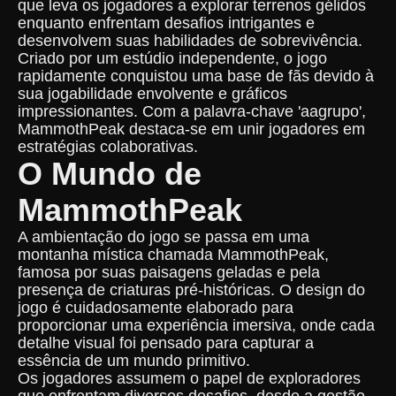
que leva os jogadores a explorar terrenos gélidos
enquanto enfrentam desafios intrigantes e
desenvolvem suas habilidades de sobrevivência.
Criado por um estúdio independente, o jogo
rapidamente conquistou uma base de fãs devido à
sua jogabilidade envolvente e gráficos
impressionantes. Com a palavra-chave 'aagrupo',
MammothPeak destaca-se em unir jogadores em
estratégias colaborativas.
O Mundo de
MammothPeak
A ambientação do jogo se passa em uma
montanha mística chamada MammothPeak,
famosa por suas paisagens geladas e pela
presença de criaturas pré-históricas. O design do
jogo é cuidadosamente elaborado para
proporcionar uma experiência imersiva, onde cada
detalhe visual foi pensado para capturar a
essência de um mundo primitivo.
Os jogadores assumem o papel de exploradores