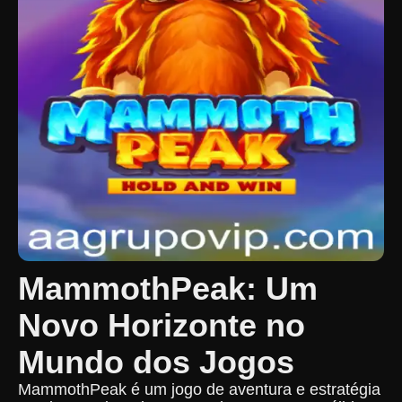
MammothPeak: Um
Novo Horizonte no
Mundo dos Jogos
MammothPeak é um jogo de aventura e estratégia