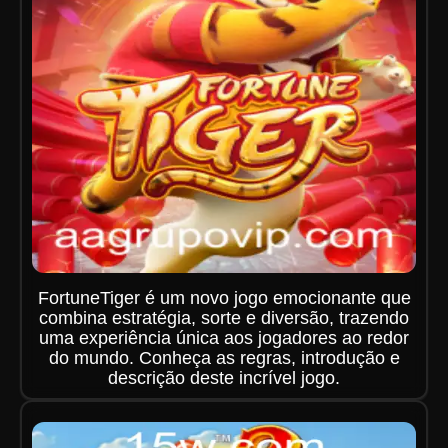
FortuneTiger é um novo jogo emocionante que
combina estratégia, sorte e diversão, trazendo
uma experiência única aos jogadores ao redor
do mundo. Conheça as regras, introdução e
descrição deste incrível jogo.