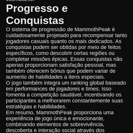
Progresso e
Conquistas
O sistema de progressão de MammothPeak é
cuidadosamente projetado para recompensar tanto
jogadores casuais quanto os mais dedicados. As
conquistas podem ser obtidas por meio de feitos
específicos, como descobrir certas regiões ou
completar missões épicas. Essas conquistas não
apenas proporcionam satisfação pessoal, mas
também oferecem bônus que podem variar de
aumento de habilidades a itens especiais.
O jogo também integra um ranking global baseado
em performances de jogadores e times. Isso
fomenta a competição saudável, incentivando os
participantes a melhorarem constantemente suas
estratégias e habilidades.
Em resumo, MammothPeak proporciona uma
experiência de jogo única e emocionante,
combinando elementos de sobrevivência,
descoberta e interação social através dos