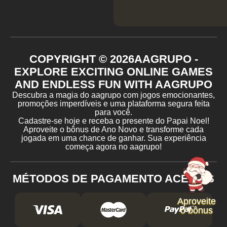
COPYRIGHT ©
2026
AAGRUPO -
EXPLORE EXCITING ONLINE GAMES
AND ENDLESS FUN WITH AAGRUPO
Descubra a magia do aagrupo com jogos emocionantes,
promoções imperdíveis e uma plataforma segura feita
para você.
Cadastre-se hoje e receba o presente do Papai Noel!
Aproveite o bônus de Ano Novo e transforme cada
jogada em uma chance de ganhar. Sua experiência
começa agora no aagrupo!
MÉTODOS DE PAGAMENTO ACEITOS
Aproveite
o bônus