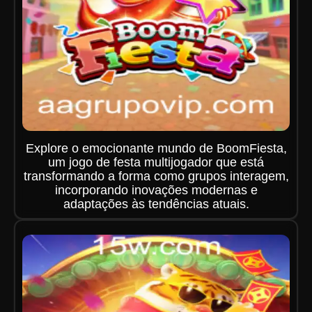
Explore o emocionante mundo de BoomFiesta,
um jogo de festa multijogador que está
transformando a forma como grupos interagem,
incorporando inovações modernas e
adaptações às tendências atuais.