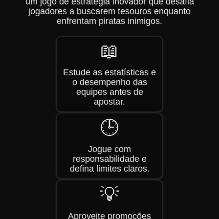
um jogo de estratégia inovador que desafia
jogadores a buscarem tesouros enquanto
enfrentam piratas inimigos.
📖
Estude as estatísticas e
o desempenho das
equipes antes de
apostar.
🕒
Jogue com
responsabilidade e
defina limites claros.
💡
Aproveite promoções