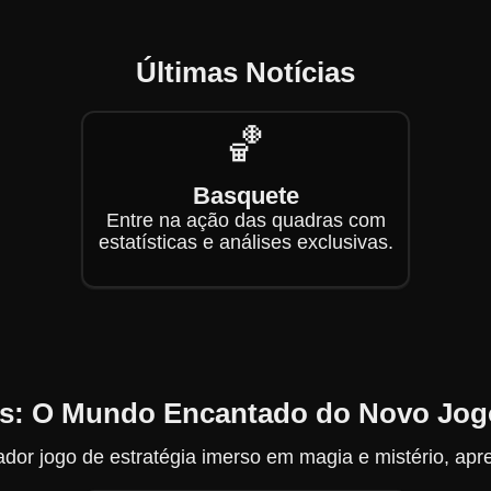
Últimas Notícias
🏀
Basquete
Entre na ação das quadras com
estatísticas e análises exclusivas.
s: O Mundo Encantado do Novo Jogo
dor jogo de estratégia imerso em magia e mistério, apr