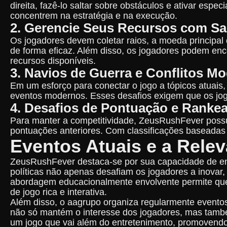
direita, fazê-lo saltar sobre obstáculos e ativar espe
concentrem na estratégia e na execução.
2. Gerencie Seus Recursos com Sa
Os jogadores devem coletar raios, a moeda principal d
de forma eficaz. Além disso, os jogadores podem enc
recursos disponíveis.
3. Navios de Guerra e Conflitos M
Em um esforço para conectar o jogo a tópicos atuais,
eventos modernos. Esses desafios exigem que os jo
4. Desafios de Pontuação e Ranke
Para manter a competitividade, ZeusRushFever possu
pontuações anteriores. Com classificações baseada
Eventos Atuais e a Rele
ZeusRushFever destaca-se por sua capacidade de ent
políticas não apenas desafiam os jogadores a inova
abordagem educacionalmente envolvente permite que
de jogo rica e interativa.
Além disso, o aagrupo organiza regularmente evento
não só mantém o interesse dos jogadores, mas tamb
um jogo que vai além do entretenimento, promovendo