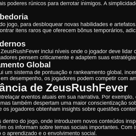
ciais poderes rúnicos para derrotar inimigos. A simplicid
bedoria
o jogo, para desbloquear novas habilidades e artefatos.
ontrar itens raros que oferecem bônus temporários, adi
odernos
 ZeusRushFever inclui níveis onde o jogador deve lidar 
gadores pensem criticamente e adaptem suas estratégia
amento Global
i um sistema de pontuação e rankeamento global, incent
s em desempenho, os jogadores podem competir com am
vância de ZeusRushFever
relaçar eventos atuais em sua narrativa. Por exemplo, 
r, mas também despertam uma maior conscientização so
 os jogadores obtenham insights sobre questões cont
s dentro do jogo, onde introduzem novos conteúdos ins
ém os informam sobre temas sociais importantes. Com 
 o aprendizado e o envolvimento social.