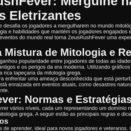
shFever: Mergulhe na
 Eletrizantes
e desafia os jogadores a mergulharem no mundo mitológi
égia e habilidades que mantém os jogadores engajados 
 eventos do mundo real torna ZeusRushFever uma experi
 Mistura de Mitologia e R
nhou popularidade entre jogadores de todas as idades.
ntigos e os perigos da era moderna. Utilizando gráficos
rica tapeçaria da mitologia grega.
 enfrentar uma ameaça desconhecida que está perturba
á enraizada em eventos atuais, como desastres naturais
nte.
er: Normas e Estratégia
rer vários níveis, cada um representando um domínio mi
itologia grega. A seguir estão as principais regras e dic
cos
is de aprender, ideal para novos jogadores e veterano