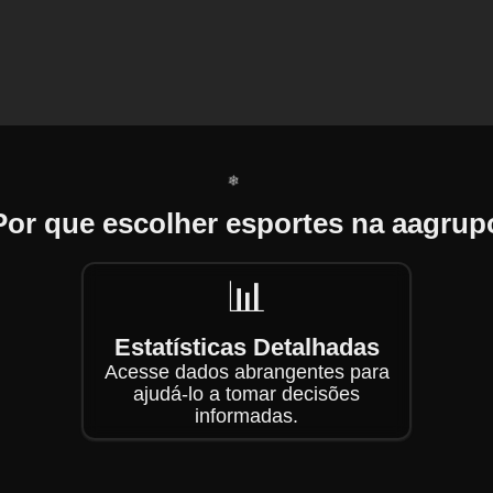
❄
❄
❄
❄
❄
Por que escolher esportes na aagrup
❄
📊
❄
Estatísticas Detalhadas
Acesse dados abrangentes para
ajudá-lo a tomar decisões
informadas.