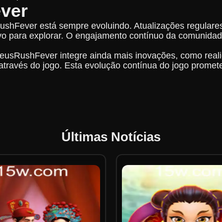
ver
ushFever está sempre evoluindo. Atualizações regulare
vo para explorar. O engajamento contínuo da comunida
eusRushFever integre ainda mais inovações, como realid
 através do jogo. Esta evolução contínua do jogo prom
Últimas Notícias