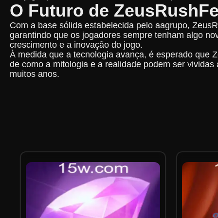
O Futuro de ZeusRushFe
Com a base sólida estabelecida pelo aagrupo, ZeusR
garantindo que os jogadores sempre tenham algo no
crescimento e a inovação do jogo.
À medida que a tecnologia avança, é esperado que Z
de como a mitologia e a realidade podem ser vividas
muitos anos.