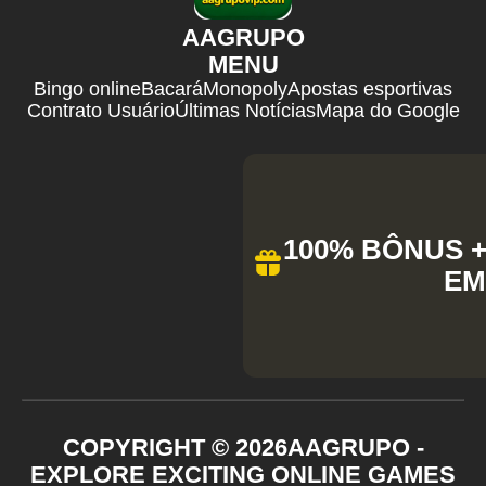
AAGRUPO
MENU
Bingo online
Bacará
Monopoly
Apostas esportivas
Contrato Usuário
Últimas Notícias
Mapa do Google
100% BÔNUS + 
EM
COPYRIGHT ©
2026
AAGRUPO -
EXPLORE EXCITING ONLINE GAMES