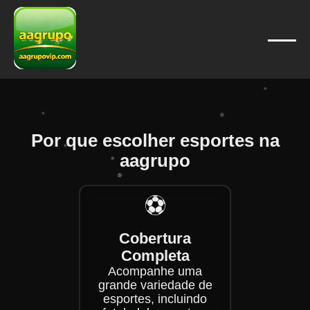
❄
❄
❄
❄
❄
❄
Por que escolher esportes na
❄
aagrupo
❄
❄
⚽
❄
❄
❄
Cobertura
Completa
Acompanhe uma
grande variedade de
esportes, incluindo