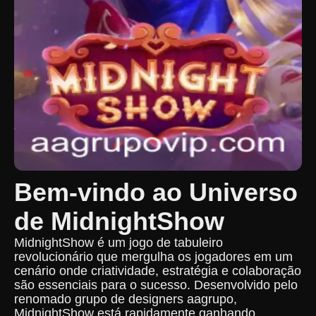
Bem-vindo ao Universo
de MidnightShow
MidnightShow é um jogo de tabuleiro
revolucionário que mergulha os jogadores em um
cenário onde criatividade, estratégia e colaboração
são essenciais para o sucesso. Desenvolvido pelo
renomado grupo de designers aagrupo,
MidnightShow está rapidamente ganhando