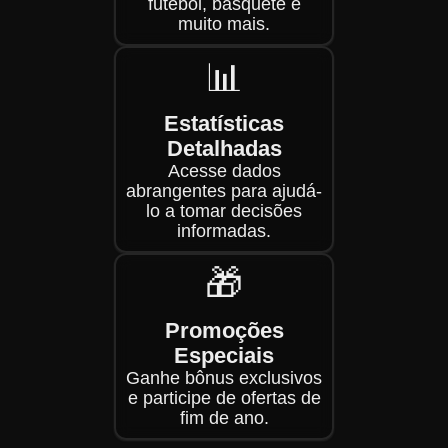
futebol, basquete e
muito mais.
📊
Estatísticas
Detalhadas
Acesse dados
abrangentes para ajudá-
lo a tomar decisões
informadas.
🎁
Promoções
Especiais
Ganhe bônus exclusivos
e participe de ofertas de
fim de ano.