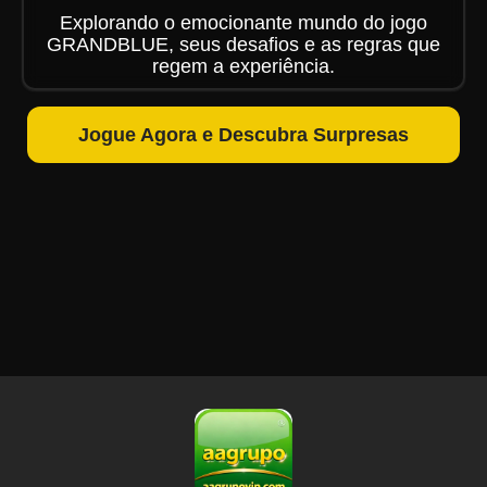
Explorando o emocionante mundo do jogo
GRANDBLUE, seus desafios e as regras que
regem a experiência.
Jogue Agora e Descubra Surpresas