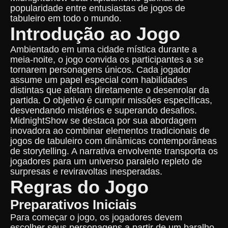
popularidade entre entusiastas de jogos de
tabuleiro em todo o mundo.
Introdução ao Jogo
Ambientado em uma cidade mística durante a
meia-noite, o jogo convida os participantes a se
tornarem personagens únicos. Cada jogador
assume um papel especial com habilidades
distintas que afetam diretamente o desenrolar da
partida. O objetivo é cumprir missões específicas,
desvendando mistérios e superando desafios.
MidnightShow se destaca por sua abordagem
inovadora ao combinar elementos tradicionais de
jogos de tabuleiro com dinâmicas contemporâneas
de storytelling. A narrativa envolvente transporta os
jogadores para um universo paralelo repleto de
surpresas e reviravoltas inesperadas.
Regras do Jogo
Preparativos Iniciais
Para começar o jogo, os jogadores devem
escolher seus personagens a partir de um baralho