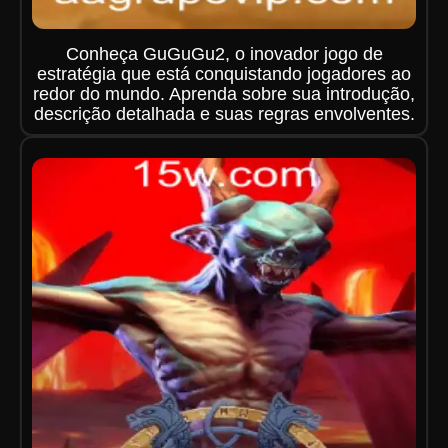
Conheça GuGuGu2, o inovador jogo de
estratégia que está conquistando jogadores ao
redor do mundo. Aprenda sobre sua introdução,
descrição detalhada e suas regras envolventes.