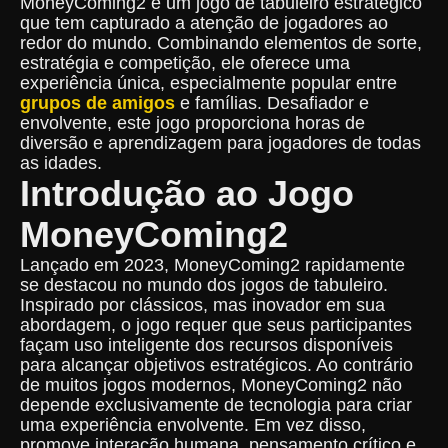
MoneyComing2 é um jogo de tabuleiro estratégico
que tem capturado a atenção de jogadores ao
redor do mundo. Combinando elementos de sorte,
estratégia e competição, ele oferece uma
experiência única, especialmente popular entre
grupos de amigos
e famílias. Desafiador e
envolvente, este jogo proporciona horas de
diversão e aprendizagem para jogadores de todas
as idades.
Introdução ao Jogo
MoneyComing2
Lançado em 2023, MoneyComing2 rapidamente
se destacou no mundo dos jogos de tabuleiro.
Inspirado por clássicos, mas inovador em sua
abordagem, o jogo requer que seus participantes
façam uso inteligente dos recursos disponíveis
para alcançar objetivos estratégicos. Ao contrário
de muitos jogos modernos, MoneyComing2 não
depende exclusivamente de tecnologia para criar
uma experiência envolvente. Em vez disso,
promove interação humana, pensamento crítico e,