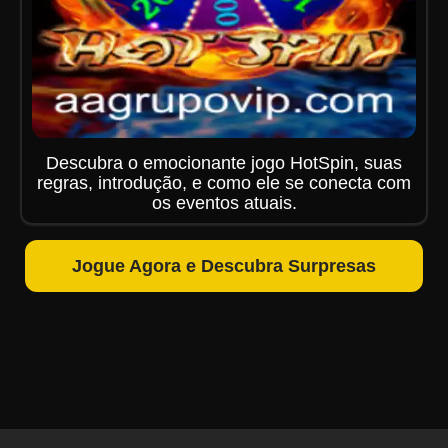
Descubra o emocionante jogo HotSpin, suas
regras, introdução, e como ele se conecta com
os eventos atuais.
Jogue Agora e Descubra Surpresas