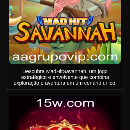
Descubra MadHitSavannah, um jogo
estratégico e envolvente que combina
exploração e aventura em um cenário único.