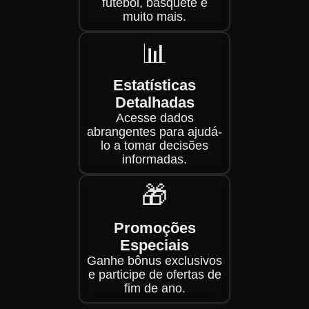
futebol, basquete e
muito mais.
📊
Estatísticas
Detalhadas
Acesse dados
abrangentes para ajudá-
lo a tomar decisões
informadas.
🎁
Promoções
Especiais
Ganhe bônus exclusivos
e participe de ofertas de
fim de ano.