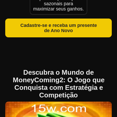
sazonais para
maximizar seus ganhos.
Cadastre-se e receba um presente
de Ano Novo
Descubra o Mundo de
MoneyComing2: O Jogo que
Conquista com Estratégia e
Competição