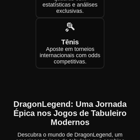
estatísticas e análises
exclusivas.
🎾
Tênis
Aposte em torneios
internacionais com odds
competitivas.
DragonLegend: Uma Jornada
Épica nos Jogos de Tabuleiro
Modernos
Descubra o mundo de DragonLegend, um