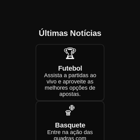
Últimas Notícias
🏆
Futebol
Assista a partidas ao
vivo e aproveite as
melhores opções de
apostas.
🏀
Basquete
Entre na ação das
quadras com