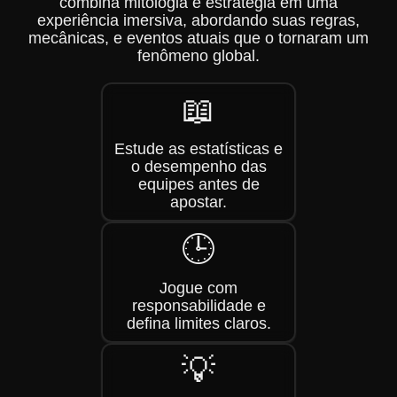
combina mitologia e estratégia em uma
experiência imersiva, abordando suas regras,
mecânicas, e eventos atuais que o tornaram um
fenômeno global.
📖
Estude as estatísticas e
o desempenho das
equipes antes de
apostar.
🕒
Jogue com
responsabilidade e
defina limites claros.
💡