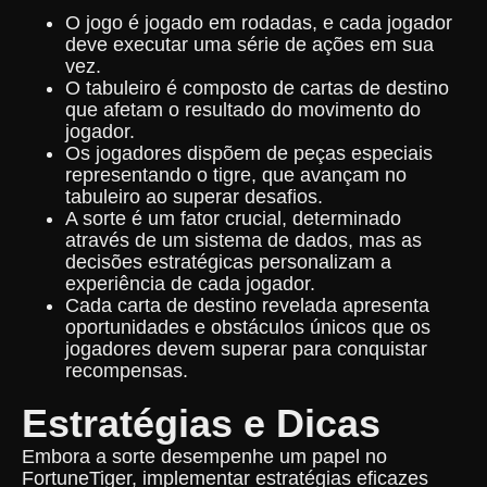
O jogo é jogado em rodadas, e cada jogador
deve executar uma série de ações em sua
vez.
O tabuleiro é composto de cartas de destino
que afetam o resultado do movimento do
jogador.
Os jogadores dispõem de peças especiais
representando o tigre, que avançam no
tabuleiro ao superar desafios.
A sorte é um fator crucial, determinado
através de um sistema de dados, mas as
decisões estratégicas personalizam a
experiência de cada jogador.
Cada carta de destino revelada apresenta
oportunidades e obstáculos únicos que os
jogadores devem superar para conquistar
recompensas.
Estratégias e Dicas
Embora a sorte desempenhe um papel no
FortuneTiger, implementar estratégias eficazes