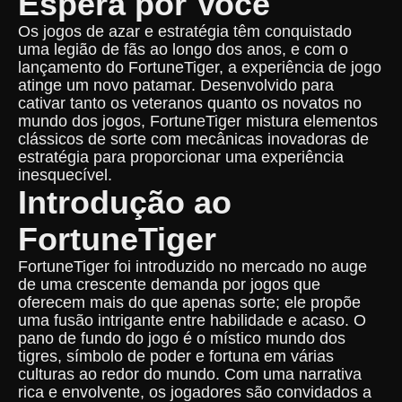
Espera por Você
Os jogos de azar e estratégia têm conquistado
uma legião de fãs ao longo dos anos, e com o
lançamento do FortuneTiger, a experiência de jogo
atinge um novo patamar. Desenvolvido para
cativar tanto os veteranos quanto os novatos no
mundo dos jogos, FortuneTiger mistura elementos
clássicos de sorte com mecânicas inovadoras de
estratégia para proporcionar uma experiência
inesquecível.
Introdução ao
FortuneTiger
FortuneTiger foi introduzido no mercado no auge
de uma crescente demanda por jogos que
oferecem mais do que apenas sorte; ele propõe
uma fusão intrigante entre habilidade e acaso. O
pano de fundo do jogo é o místico mundo dos
tigres, símbolo de poder e fortuna em várias
culturas ao redor do mundo. Com uma narrativa
rica e envolvente, os jogadores são convidados a