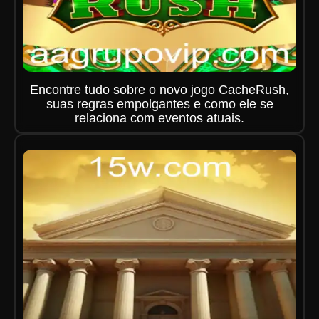
Encontre tudo sobre o novo jogo CacheRush,
suas regras empolgantes e como ele se
relaciona com eventos atuais.