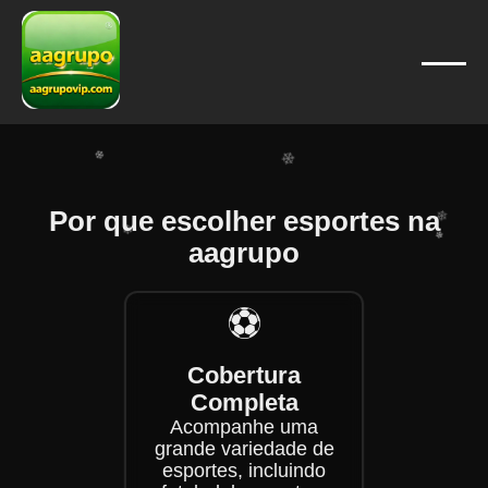
❄
❄
❄
❄
❄
Por que escolher esportes na
❄
aagrupo
❄
⚽
❄
❄
❄
Cobertura
Completa
Acompanhe uma
grande variedade de
esportes, incluindo