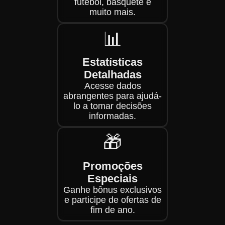
futebol, basquete e
muito mais.
📊
Estatísticas
Detalhadas
Acesse dados
abrangentes para ajudá-
lo a tomar decisões
informadas.
🎁
Promoções
Especiais
Ganhe bônus exclusivos
e participe de ofertas de
fim de ano.