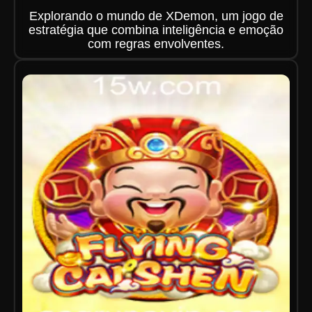
Explorando o mundo de XDemon, um jogo de
estratégia que combina inteligência e emoção
com regras envolventes.