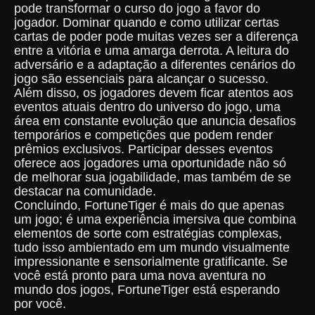
pode transformar o curso do jogo a favor do
jogador. Dominar quando e como utilizar certas
cartas de poder pode muitas vezes ser a diferença
entre a vitória e uma amarga derrota. A leitura do
adversário e a adaptação a diferentes cenários do
jogo são essenciais para alcançar o sucesso.
Além disso, os jogadores devem ficar atentos aos
eventos atuais dentro do universo do jogo, uma
área em constante evolução que anuncia desafios
temporários e competições que podem render
prêmios exclusivos. Participar desses eventos
oferece aos jogadores uma oportunidade não só
de melhorar sua jogabilidade, mas também de se
destacar na comunidade.
Concluindo, FortuneTiger é mais do que apenas
um jogo; é uma experiência imersiva que combina
elementos de sorte com estratégias complexas,
tudo isso ambientado em um mundo visualmente
impressionante e sensorialmente gratificante. Se
você está pronto para uma nova aventura no
mundo dos jogos, FortuneTiger está esperando
por você.