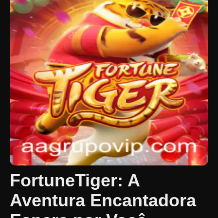
FortuneTiger: A
Aventura Encantadora