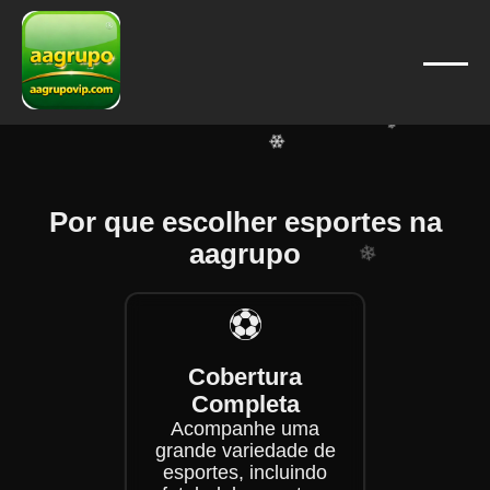
❄
❄
❄
❄
❄
Por que escolher esportes na
❄
aagrupo
⚽
❄
❄
❄
Cobertura
Completa
Acompanhe uma
grande variedade de
esportes, incluindo