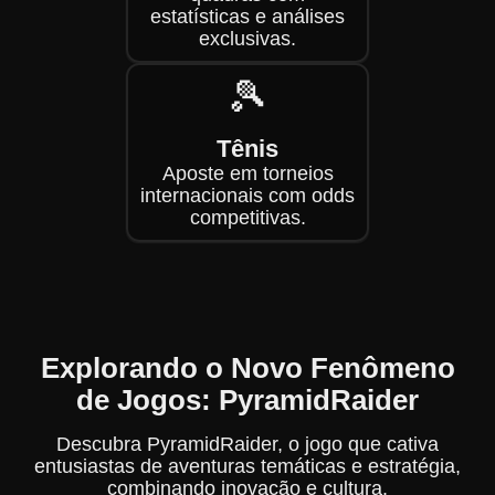
estatísticas e análises
exclusivas.
🎾
Tênis
Aposte em torneios
internacionais com odds
competitivas.
Explorando o Novo Fenômeno
de Jogos: PyramidRaider
Descubra PyramidRaider, o jogo que cativa
entusiastas de aventuras temáticas e estratégia,
combinando inovação e cultura.