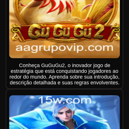
Conheça GuGuGu2, o inovador jogo de
estratégia que está conquistando jogadores ao
redor do mundo. Aprenda sobre sua introdução,
descrição detalhada e suas regras envolventes.