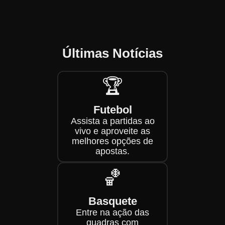
Últimas Notícias
🏆
Futebol
Assista a partidas ao
vivo e aproveite as
melhores opções de
apostas.
🏀
Basquete
Entre na ação das
quadras com