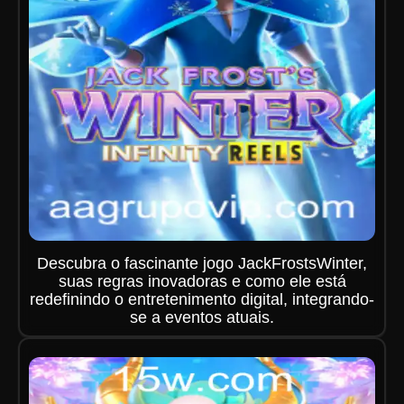
Descubra o fascinante jogo JackFrostsWinter,
suas regras inovadoras e como ele está
redefinindo o entretenimento digital, integrando-
se a eventos atuais.