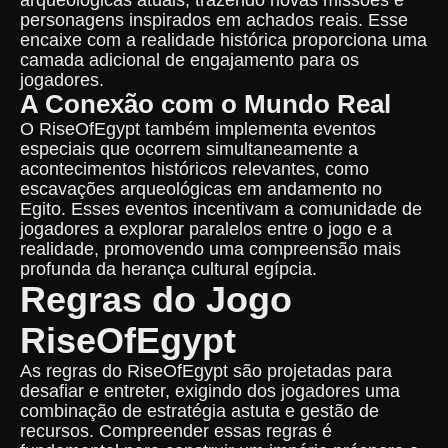
arqueológicas atuais, trazendo novas missões e
personagens inspirados em achados reais. Esse
encaixe com a realidade histórica proporciona uma
camada adicional de engajamento para os
jogadores.
A Conexão com o Mundo Real
O RiseOfEgypt também implementa eventos
especiais que ocorrem simultaneamente a
acontecimentos históricos relevantes, como
escavações arqueológicas em andamento no
Egito. Esses eventos incentivam a comunidade de
jogadores a explorar paralelos entre o jogo e a
realidade, promovendo uma compreensão mais
profunda da herança cultural egípcia.
Regras do Jogo
RiseOfEgypt
As regras do RiseOfEgypt são projetadas para
desafiar e entreter, exigindo dos jogadores uma
combinação de estratégia astuta e gestão de
recursos. Compreender essas regras é