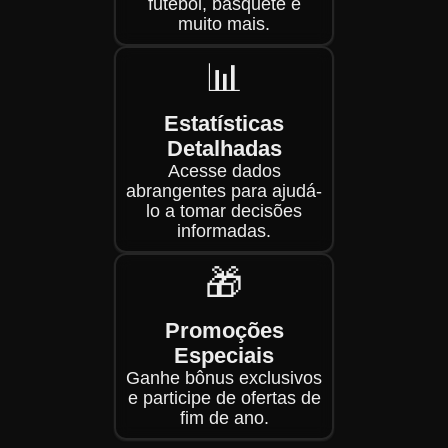
futebol, basquete e
muito mais.
📊
Estatísticas
Detalhadas
Acesse dados
abrangentes para ajudá-
lo a tomar decisões
informadas.
🎁
Promoções
Especiais
Ganhe bônus exclusivos
e participe de ofertas de
fim de ano.