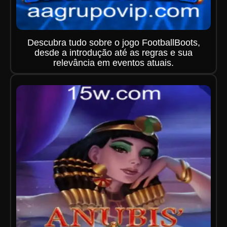
Descubra tudo sobre o jogo FootballBoots,
desde a introdução até as regras e sua
relevância em eventos atuais.