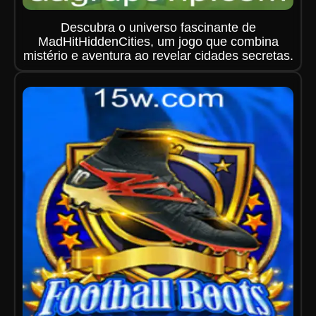
Descubra o universo fascinante de
MadHitHiddenCities, um jogo que combina
mistério e aventura ao revelar cidades secretas.