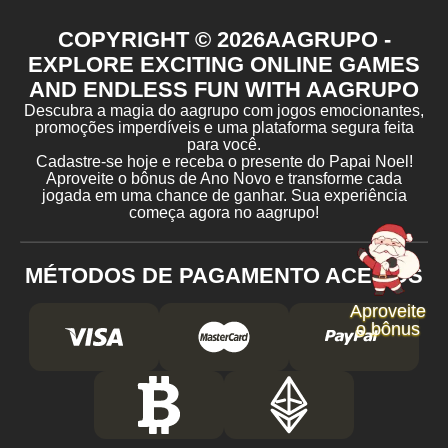
COPYRIGHT ©
2026
AAGRUPO -
EXPLORE EXCITING ONLINE GAMES
AND ENDLESS FUN WITH AAGRUPO
Descubra a magia do aagrupo com jogos emocionantes,
promoções imperdíveis e uma plataforma segura feita
para você.
Cadastre-se hoje e receba o presente do Papai Noel!
Aproveite o bônus de Ano Novo e transforme cada
jogada em uma chance de ganhar. Sua experiência
começa agora no aagrupo!
MÉTODOS DE PAGAMENTO ACEITOS
Aproveite
o bônus