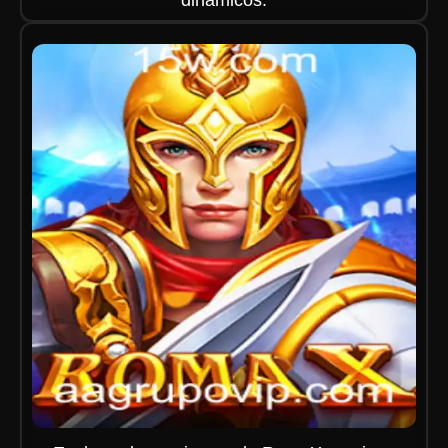
dinâmicos.