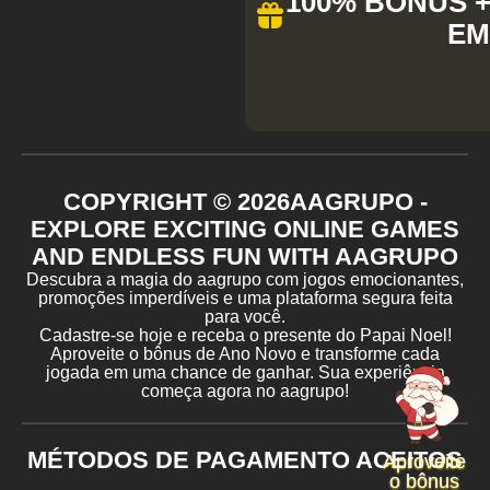
100% BÔNUS + 
EM
COPYRIGHT ©
2026
AAGRUPO -
EXPLORE EXCITING ONLINE GAMES
AND ENDLESS FUN WITH AAGRUPO
Descubra a magia do aagrupo com jogos emocionantes,
promoções imperdíveis e uma plataforma segura feita
para você.
Cadastre-se hoje e receba o presente do Papai Noel!
Aproveite o bônus de Ano Novo e transforme cada
jogada em uma chance de ganhar. Sua experiência
começa agora no aagrupo!
MÉTODOS DE PAGAMENTO ACEITOS
Aproveite
o bônus