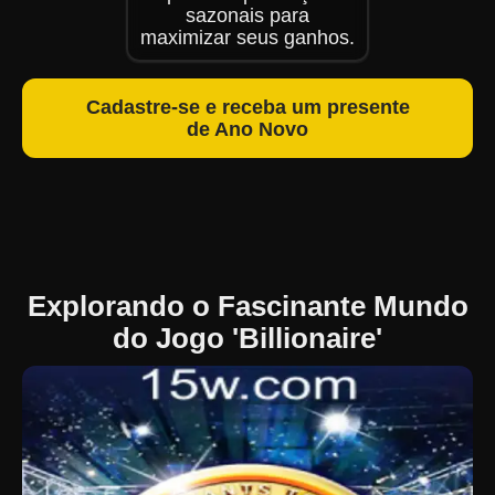
sazonais para
maximizar seus ganhos.
Cadastre-se e receba um presente
de Ano Novo
Explorando o Fascinante Mundo
do Jogo 'Billionaire'