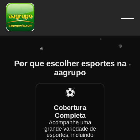
❄
❄
❄
❄
❄
❄
❄
Por que escolher esportes na
❄
❄
❄
aagrupo
❄
❄
⚽
Cobertura
Completa
Acompanhe uma
grande variedade de
esportes, incluindo