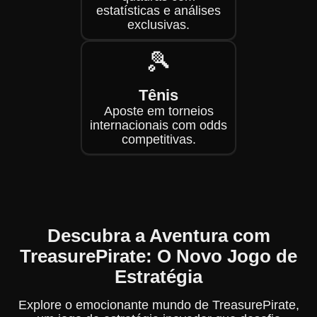
estatísticas e análises
exclusivas.
🎾
Tênis
Aposte em torneios
internacionais com odds
competitivas.
Descubra a Aventura com
TreasurePirate: O Novo Jogo de
Estratégia
Explore o emocionante mundo de TreasurePirate,