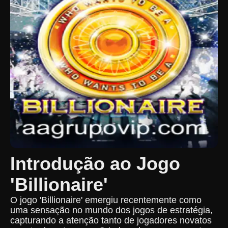
Introdução ao Jogo
'Billionaire'
O jogo 'Billionaire' emergiu recentemente como
uma sensação no mundo dos jogos de estratégia,
capturando a atenção tanto de jogadores novatos