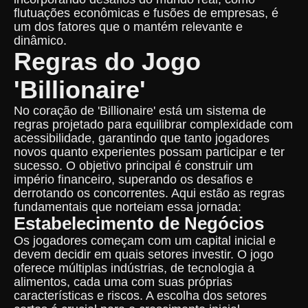
flutuações econômicas e fusões de empresas, é
um dos fatores que o mantém relevante e
dinâmico.
Regras do Jogo
'Billionaire'
No coração de 'Billionaire' está um sistema de
regras projetado para equilibrar complexidade com
acessibilidade, garantindo que tanto jogadores
novos quanto experientes possam participar e ter
sucesso. O objetivo principal é construir um
império financeiro, superando os desafios e
derrotando os concorrentes. Aqui estão as regras
fundamentais que norteiam essa jornada:
Estabelecimento de Negócios
Os jogadores começam com um capital inicial e
devem decidir em quais setores investir. O jogo
oferece múltiplas indústrias, de tecnologia a
alimentos, cada uma com suas próprias
características e riscos. A escolha dos setores