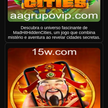
Descubra o universo fascinante de
MadHitHiddenCities, um jogo que combina
mistério e aventura ao revelar cidades secretas.