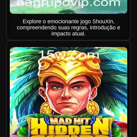
Explore o emocionante jogo ShouXin,
compreendendo suas regras, introdução e
impacto atual.