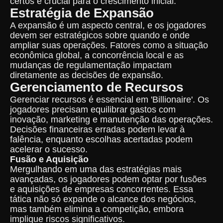
certos é crucial para o crescimento inicial.
Estratégia de Expansão
A expansão é um aspecto central, e os jogadores
devem ser estratégicos sobre quando e onde
ampliar suas operações. Fatores como a situação
econômica global, a concorrência local e as
mudanças de regulamentação impactam
diretamente as decisões de expansão.
Gerenciamento de Recursos
Gerenciar recursos é essencial em 'Billionaire'. Os
jogadores precisam equilibrar gastos com
inovação, marketing e manutenção das operações.
Decisões financeiras erradas podem levar à
falência, enquanto escolhas acertadas podem
acelerar o sucesso.
Fusão e Aquisição
Mergulhando em uma das estratégias mais
avançadas, os jogadores podem optar por fusões
e aquisições de empresas concorrentes. Essa
tática não só expande o alcance dos negócios,
mas também elimina a competição, embora
implique riscos significativos.